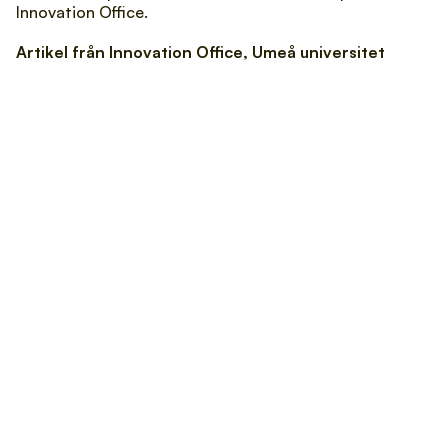
Innovation Office.
Artikel från 
Innovation Office
, Umeå universitet
Se mer
Upptäck mer av våra artiklar