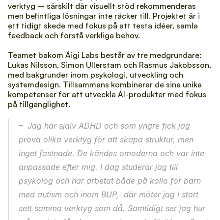
verktyg – särskilt där visuellt stöd rekommenderas 
men befintliga lösningar inte räcker till. Projektet är i 
ett tidigt skede med fokus på att testa idéer, samla 
feedback och förstå verkliga behov.
Teamet bakom Áigi Labs består av tre medgrundare: 
Lukas Nilsson, Simon Ullerstam och Rasmus Jakobsson, 
med bakgrunder inom psykologi, utveckling och 
systemdesign. Tillsammans kombinerar de sina unika 
kompetenser för att utveckla AI-produkter med fokus 
på tillgänglighet.
–  Jag har själv ADHD och som yngre fick jag 
prova olika verktyg för att skapa struktur, men 
inget fastnade. De kändes omoderna och var inte 
anpassade efter mig. I dag studerar jag till 
psykolog och har arbetat både på kollo för barn 
med autism och inom BUP,  där möter jag i stort 
sett samma verktyg som då. Samtidigt ser jag hur 