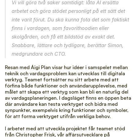
Vi vill göra två saker samtidigt: låta AI ersätta 
arbetet och göra stödet personligt på ett sätt det 
inte varit förut. Du ska kunna fota det som faktiskt 
finns i vardagen, som favorithoodien eller 
skolgården, och få ett bildstöd av exakt det. 
Snabbare, lättare och tydligare, berättar Simon, 
medgrundare och CTO.
Resan med Áigi Plan visar hur idéer i samspelet mellan 
teknik och vardagsproblem kan utvecklas till digitala 
verktyg. Teamet fortsätter nu sitt arbete med att 
förfina både funktioner och användarupplevelse, med 
målet att skapa ett verktyg som kan bli en naturlig del 
av vardagsplaneringen. I dagsläget finns en 
öppen beta 
där användare kan testa verktyget och bidra med 
synpunkter, exempelvis kring funktioner och symboler, 
för att forma verktyget utifrån verkliga behov.
I arbetet med att utveckla projektet får teamet stöd 
från Christopher Frisk, vår affärsutvecklare på 